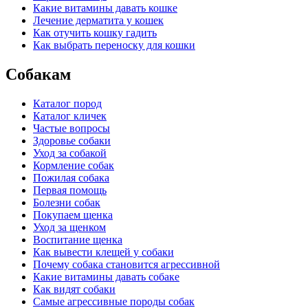
Какие витамины давать кошке
Лечение дерматита у кошек
Как отучить кошку гадить
Как выбрать переноску для кошки
Собакам
Каталог пород
Каталог кличек
Частые вопросы
Здоровье собаки
Уход за собакой
Кормление собак
Пожилая собака
Первая помощь
Болезни собак
Покупаем щенка
Уход за щенком
Воспитание щенка
Как вывести клещей у собаки
Почему собака становится агрессивной
Какие витамины давать собаке
Как видят собаки
Самые агрессивные породы собак