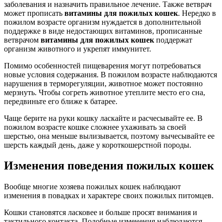
заболевания и назначить правильное лечение. Также ветврач
может прописать
витамины для пожилых кошек
. Нередко в
пожилом возрасте организм нуждается в дополнительной
поддержке в виде недостающих витаминов, прописанные
ветврачом
витамины для пожилых кошек
поддержат
организм животного и укрепят иммунитет.
Помимо особенностей пищеварения могут потребоваться
новые условия содержания. В пожилом возрасте наблюдаются
нарушения в терморегуляции, животное может постоянно
мерзнуть. Чтобы согреть животное утеплите место его сна,
передвиньте его ближе к батарее.
Чаще берите на руки кошку ласкайте и расчесывайте ее. В
пожилом возрасте кошке сложнее ухаживать за своей
шерстью, она меньше вылизывается, поэтому вычесывайте ее
шерсть каждый день, даже у короткошерстной породы.
Изменения поведения пожилых кошек
Вообще многие хозяева пожилых кошек наблюдают
изменения в повадках и характере своих пожилых питомцев.
Кошки становятся ласковее и больше просят внимания и
тактильного контакта. Подобные изменения наблюдаются