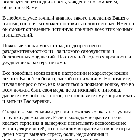
реализует через подвижность, хождение по комнатам,
общение с Вами.
В любом случае точный диагноз такого поведения Вашего
питомца по ночам сможет поставить только ветврач. Именно
он сможет определить истинную причину всех этих ночных
приключений.
Пожилые кошки могут страдать депрессией и
раздражительностью из - за плохого самочувствия и
болезненных ощущений. Поэтому наблюдается вредность и
ухудшение характера питомца.
Все подобные изменения в настроении и характере кошки
лечатся Вашей любовью, лаской и вниманием. Но помните,
изучая вопрос о том, как заботиться о пожилой кошке, что во
всем должна быть своя мера, не затискивайте питомца,
давайте ему побыть в покое, не позволяйте ему капризничать
и вить из Вас веревки.
Следите за маленькими детьми, пожилая кошка - не лучшая
игрушка для малышей. Если в молодом возрасте ей еще
хватает терпения и выдержки испытывать всевозможные
манипуляции детей, то в пожилом возрасте активные игры
детей могут вызвать стресс, боли, недомогания и
повышенную раздражительность животного.