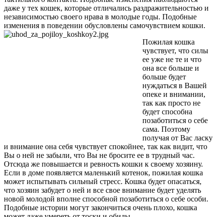
даже у тех кошек, которые отличались раздражительностью и
независимостью своего нрава в молодые годы. Подобные
изменения в поведении обусловлены самочувствием кошки.
Пожилая кошка
чувствует, что силы
ее уже не те и что
она все больше и
больше будет
нуждаться в Вашей
опеке и внимании,
так как просто не
будет способна
позаботиться о себе
сама. Поэтому
получая от Вас ласку
и внимание она себя чувствует спокойнее, так как видит, что
Вы о ней не забыли, что Вы не бросите ее в трудный час.
Отсюда же повышается и ревность кошки к своему хозяину.
Если в доме появляется маленький котенок, пожилая кошка
может испытывать сильный стресс. Кошка будет опасаться,
что хозяин забудет о ней и все свое внимание будет уделять
новой молодой вполне способной позаботиться о себе особи.
Подобные истории могут закончиться очень плохо, кошка
может даже умереть от тоски и обиды.