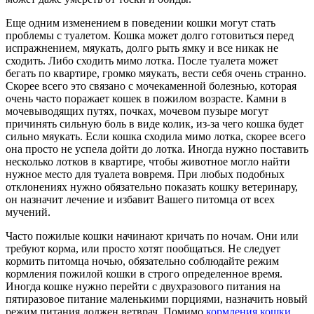
Еще одним изменением в поведении кошки могут стать
проблемы с туалетом. Кошка может долго готовиться перед
испражнением, мяукать, долго рыть ямку и все никак не
сходить. Либо сходить мимо лотка. После туалета может
бегать по квартире, громко мяукать, вести себя очень странно.
Скорее всего это связано с мочекаменной болезнью, которая
очень часто поражает кошек в пожилом возрасте. Камни в
мочевыводящих путях, почках, мочевом пузыре могут
причинять сильную боль в виде колик, из-за чего кошка будет
сильно мяукать. Если кошка сходила мимо лотка, скорее всего
она просто не успела дойти до лотка. Иногда нужно поставить
несколько лотков в квартире, чтобы животное могло найти
нужное место для туалета вовремя. При любых подобных
отклонениях нужно обязательно показать кошку ветеринару,
он назначит лечение и избавит Вашего питомца от всех
мучений.
Часто пожилые кошки начинают кричать по ночам. Они или
требуют корма, или просто хотят пообщаться. Не следует
кормить питомца ночью, обязательно соблюдайте режим
кормления пожилой кошки в строго определенное время.
Иногда кошке нужно перейти с двухразового питания на
пятиразовое питание маленькими порциями, назначить новый
режим питания должен ветврач. Помимо
кормления кошки