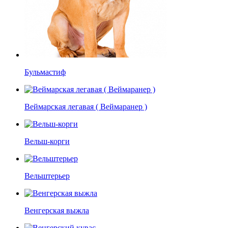
Бульмастиф
Веймарская легавая ( Веймаранер )
Вельш-корги
Вельштерьер
Венгерская выжла