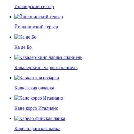
Ирландский сеттер
Йоркширский терьер
Ка де Бо
Кавалер-кинг-чарльз-спаниель
Кавказская овчарка
Кане корсо Италиано
Карело-финская лайка