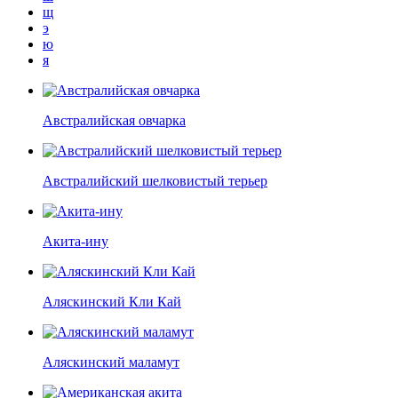
щ
э
ю
я
Австралийская овчарка
Австралийский шелковистый терьер
Акита-ину
Аляскинский Кли Кай
Аляскинский маламут