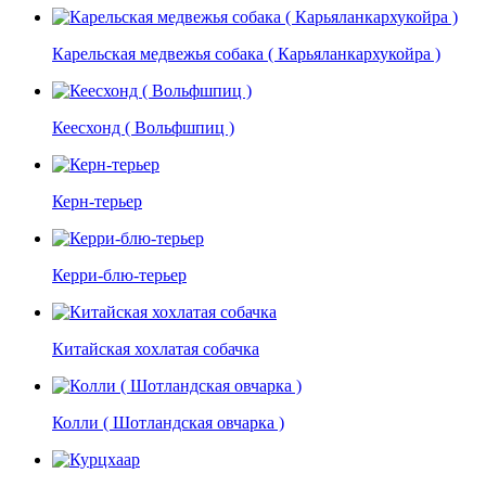
Карельская медвежья собака ( Карьяланкархукойра )
Кеесхонд ( Вольфшпиц )
Керн-терьер
Керри-блю-терьер
Китайская хохлатая собачка
Колли ( Шотландская овчарка )