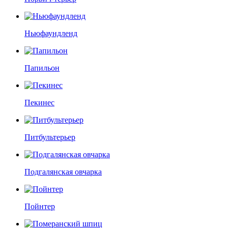
Ньюфаундленд
Папильон
Пекинес
Питбультерьер
Подгалянская овчарка
Пойнтер