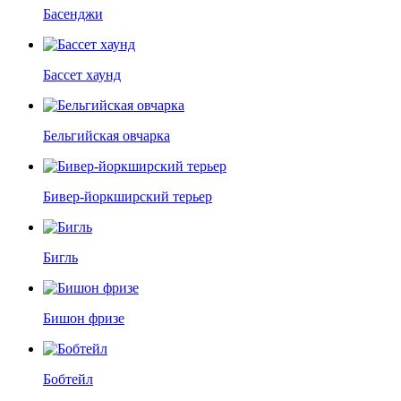
Басенджи
Бассет хаунд
Бельгийская овчарка
Бивер-йоркширский терьер
Бигль
Бишон фризе
Бобтейл