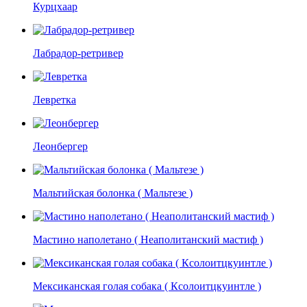
Курцхаар
Лабрадор-ретривер
Левретка
Леонбергер
Мальтийская болонка ( Мальтезе )
Мастино наполетано ( Неаполитанский мастиф )
Мексиканская голая собака ( Ксолоитцкуинтле )