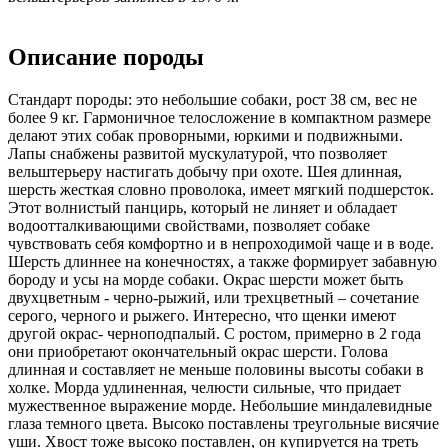
Описание породы
Стандарт породы: это небольшие собаки, рост 38 см, вес не
более 9 кг. Гармоничное телосложение в компактном размере
делают этих собак проворными, юркими и подвижными.
Лапы снабжены развитой мускулатурой, что позволяет
вельштерьеру настигать добычу при охоте. Шея длинная,
шерсть жесткая словно проволока, имеет мягкий подшерсток.
Этот волнистый панцирь, который не линяет и обладает
водоотталкивающими свойствами, позволяет собаке
чувствовать себя комфортно и в непроходимой чаще и в воде.
Шерсть длиннее на конечностях, а также формирует забавную
бороду и усы на морде собаки. Окрас шерсти может быть
двухцветным - черно-рыжий, или трехцветный – сочетание
серого, черного и рыжего. Интересно, что щенки имеют
другой окрас- черноподпалый. С ростом, примерно в 2 года
они приобретают окончательный окрас шерсти. Голова
длинная и составляет не меньше половины высоты собаки в
холке. Морда удлиненная, челюсти сильные, что придает
мужественное выражение морде. Небольшие миндалевидные
глаза темного цвета. Высоко поставлены треугольные висячие
уши. Хвост тоже высоко поставлен, он купируется на треть