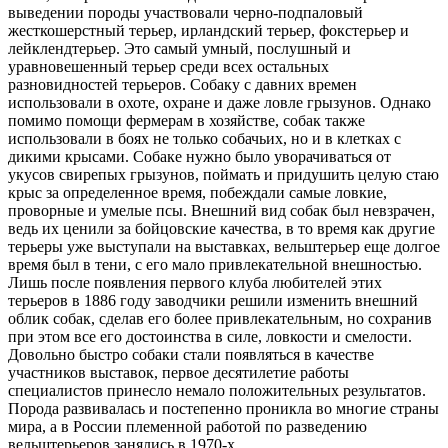
выведении породы участвовали черно-подпаловый
жесткошерстный терьер, ирландский терьер, фокстерьер и
лейклендтерьер. Это самый умный, послушный и
уравновешенный терьер среди всех остальных
разновидностей терьеров. Собаку с давних времен
использовали в охоте, охране и даже ловле грызунов. Однако
помимо помощи фермерам в хозяйстве, собак также
использовали в боях не только собачьих, но и в клетках с
дикими крысами. Собаке нужно было уворачиваться от
укусов свирепых грызунов, поймать и придушить целую стаю
крыс за определенное время, побеждали самые ловкие,
проворные и умелые псы. Внешний вид собак был невзрачен,
ведь их ценили за бойцовские качества, в то время как другие
терьеры уже выступали на выставках, вельштерьер еще долгое
время был в тени, с его мало привлекательной внешностью.
Лишь после появления первого клуба любителей этих
терьеров в 1886 году заводчики решили изменить внешний
облик собак, сделав его более привлекательным, но сохранив
при этом все его достоинства в силе, ловкости и смелости.
Довольно быстро собаки стали появляться в качестве
участников выставок, первое десятилетие работы
специалистов принесло немало положительных результатов.
Порода развивалась и постепенно проникла во многие страны
мира, а в России племенной работой по разведению
вельштерьеров занялись в 1970-х.