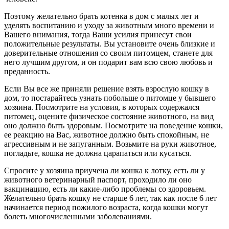
Поэтому желательно брать котенка в дом с малых лет и
уделять воспитанию и уходу за животным много времени и
Вашего внимания, тогда Ваши усилия принесут свои
положительные результаты. Вы установите очень близкие и
доверительные отношения со своим питомцем, станете для
него лучшим другом, и он подарит вам всю свою любовь и
преданность.
Если Вы все же приняли решение взять взрослую кошку в
дом, то постарайтесь узнать побольше о питомце у бывшего
хозяина. Посмотрите на условия, в которых содержался
питомец, оцените физическое состояние животного, на вид
оно должно быть здоровым. Посмотрите на поведение кошки,
ее реакцию на Вас, животное должно быть спокойным, не
агрессивным и не запуганным. Возьмите на руки животное,
погладьте, кошка не должна царапаться или кусаться.
Спросите у хозяина приучена ли кошка к лотку, есть ли у
животного ветеринарный паспорт, проходило ли оно
вакцинацию, есть ли какие-либо проблемы со здоровьем.
Желательно брать кошку не старше 6 лет, так как после 6 лет
начинается период пожилого возраста, когда кошки могут
болеть многочисленными заболеваниями.