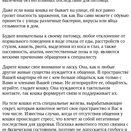
вылечены без негативных последствий для питомца.
Даже если ваша кошка не бывает на улице, ей все равно
грозит опасность заражения, так как Вы сами можете с обувью
принести с улицы различные бактерии, вирусы или яйца
гельминтов в дом.
Будьте внимательны к своему питомцу, любое отклонение от
нормального поведения в виде отказа от еды, расстройств со
стулом, кашель, рвота, выделения из носа и глаз, а также
пассивность, апатия, неестественные позы и пр. являются
вескими причинами обращения к специалисту.
Дарите кошке свое внимание и ласку. Она, как и любые
другие живые существа нуждается в общении. В пространстве
Вашей квартиры ей не с кем больше общаться, как только с
Вами и членами Вашей семьи. Не игнорируйте ее, общайтесь,
играйте, гладьте кошку. Она нуждаются в тактильном
контакте, так кошка формирует связи и поддерживает их.
На теле кошки есть специальные железы, вырабатывающие
секрет, которым животное метит свое пространство и Вас в
том числе. Известны случаи, когда от отсутствия общения у
кошки происходит стресс, что влечет за собой негативные
последствия для здоровья. Психика животного тесно связана с
ее физическим состоянием, поэтому не допускается грубого и