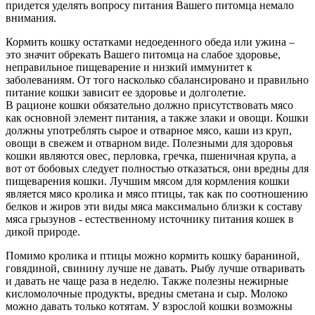
придется уделять вопросу питания Вашего питомца немало
внимания.
Кормить кошку остатками недоеденного обеда или ужина –
это значит обрекать Вашего питомца на слабое здоровье,
неправильное пищеварение и низкий иммунитет к
заболеваниям. От того насколько сбалансировано и правильно
питание кошки зависит ее здоровье и долголетие.
В рационе кошки обязательно должно присутствовать мясо
как основной элемент питания, а также злаки и овощи. Кошки
должны употреблять сырое и отварное мясо, каши из круп,
овощи в свежем и отварном виде. Полезными для здоровья
кошки являются овес, перловка, гречка, пшеничная крупа, а
вот от бобовых следует полностью отказаться, они вредны для
пищеварения кошки. Лучшим мясом для кормления кошки
является мясо кролика и мясо птицы, так как по соотношению
белков и жиров эти виды мяса максимально близки к составу
мяса грызунов - естественному источнику питания кошек в
дикой природе.
Помимо кролика и птицы можно кормить кошку бараниной,
говядиной, свинину лучше не давать. Рыбу лучше отваривать
и давать не чаще раза в неделю. Также полезны нежирные
кисломолочные продукты, вредны сметана и сыр. Молоко
можно давать только котятам. У взрослой кошки возможны