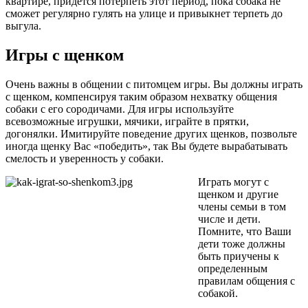
квартире, придется потерпеть этот период, пока собака не
сможет регулярно гулять на улице и привыкнет терпеть до
выгула.
Игры с щенком
Очень важны в общении с питомцем игры. Вы должны играть
с щенком, компенсируя таким образом нехватку общения
собаки с его сородичами. Для игры используйте
всевозможные игрушки, мячики, играйте в прятки,
догонялки. Имитируйте поведение других щенков, позвольте
иногда щенку Вас «победить», так Вы будете вырабатывать
смелость и уверенность у собаки.
Играть могут с
щенком и другие
члены семьи в том
числе и дети.
Помните, что Ваши
дети тоже должны
быть приучены к
определенным
правилам общения с
собакой.