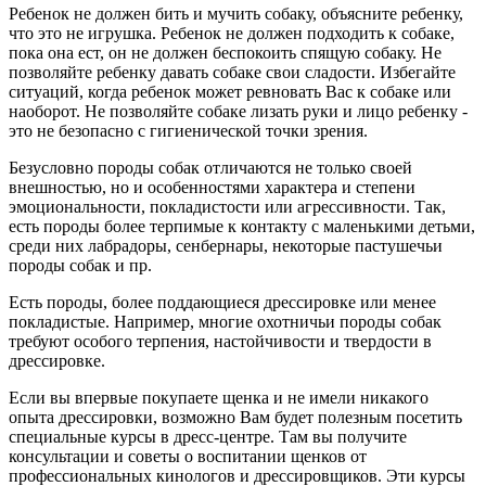
Ребенок не должен бить и мучить собаку, объясните ребенку,
что это не игрушка. Ребенок не должен подходить к собаке,
пока она ест, он не должен беспокоить спящую собаку. Не
позволяйте ребенку давать собаке свои сладости. Избегайте
ситуаций, когда ребенок может ревновать Вас к собаке или
наоборот. Не позволяйте собаке лизать руки и лицо ребенку -
это не безопасно с гигиенической точки зрения.
Безусловно породы собак отличаются не только своей
внешностью, но и особенностями характера и степени
эмоциональности, покладистости или агрессивности. Так,
есть породы более терпимые к контакту с маленькими детьми,
среди них лабрадоры, сенбернары, некоторые пастушечьи
породы собак и пр.
Есть породы, более поддающиеся дрессировке или менее
покладистые. Например, многие охотничьи породы собак
требуют особого терпения, настойчивости и твердости в
дрессировке.
Если вы впервые покупаете щенка и не имели никакого
опыта дрессировки, возможно Вам будет полезным посетить
специальные курсы в дресс-центре. Там вы получите
консультации и советы о воспитании щенков от
профессиональных кинологов и дрессировщиков. Эти курсы