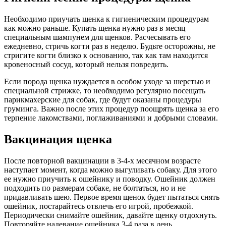
Необходимо приучать щенка к гигиеническим процедурам
как можно раньше. Купать щенка нужно раз в месяц
специальным шампунем для щенков. Расчесывать его
ежедневно, стричь когти раз в неделю. Будьте осторожны, не
стригите когти близко к основанию, так как там находится
кровеносный сосуд, который нельзя повредить.
Если порода щенка нуждается в особом уходе за шерстью и
специальной стрижке, то необходимо регулярно посещать
парикмахерские для собак, где будут оказаны процедуры
груминга. Важно после этих процедур поощрять щенка за его
терпение лакомствами, поглаживаниями и добрыми словами.
Вакцинация щенка
После повторной вакцинации в 3-4-х месячном возрасте
наступает момент, когда можно выгуливать собаку. Для этого
ее нужно приучить к ошейнику и поводку. Ошейник должен
подходить по размерам собаке, не болтаться, но и не
придавливать шею. Первое время щенок будет пытаться снять
ошейник, постарайтесь отвлечь его игрой, пробежкой.
Периодически снимайте ошейник, давайте щенку отдохнуть.
Повторяйте надевание ошейника 3-4 раза в день.