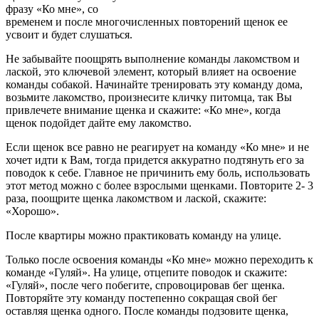
фразу «Ко мне», со
временем и после многочисленных повторений щенок ее
усвоит и будет слушаться.
Не забывайте поощрять выполнение команды лакомством и
лаской, это ключевой элемент, который влияет на освоение
команды собакой. Начинайте тренировать эту команду дома,
возьмите лакомство, произнесите кличку питомца, так Вы
привлечете внимание щенка и скажите: «Ко мне», когда
щенок подойдет дайте ему лакомство.
Если щенок все равно не реагирует на команду «Ко мне» и не
хочет идти к Вам, тогда придется аккуратно подтянуть его за
поводок к себе. Главное не причинить ему боль, использовать
этот метод можно с более взрослыми щенками. Повторите 2- 3
раза, поощрите щенка лакомством и лаской, скажите:
«Хорошо».
После квартиры можно практиковать команду на улице.
Только после освоения команды «Ко мне» можно переходить к
команде «Гуляй». На улице, отцепите поводок и скажите:
«Гуляй», после чего побегите, спровоцировав бег щенка.
Повторяйте эту команду постепенно сокращая свой бег
оставляя щенка одного. После команды подзовите щенка,