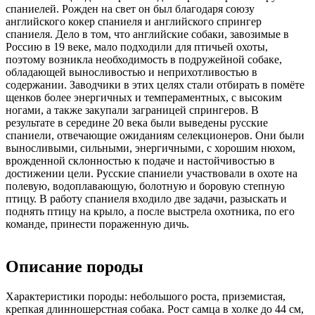
спаниелей. Рожден на свет он был благодаря союзу
английского кокер спаниеля и английского спрингер
спаниеля. Дело в том, что английские собаки, завозимые в
Россию в 19 веке, мало подходили для птичьей охоты,
поэтому возникла необходимость в подружейной собаке,
обладающей выносливостью и неприхотливостью в
содержании. Заводчики в этих целях стали отбирать в помёте
щенков более энергичных и темпераментных, с высоким
ногами, а также закупали заграницей спрингеров. В
результате в середине 20 века были выведены русские
спаниели, отвечающие ожиданиям селекционеров. Они были
выносливыми, сильными, энергичными, с хорошим нюхом,
врожденной склонностью к подаче и настойчивостью в
достижении цели. Русские спаниели участвовали в охоте на
полевую, водоплавающую, болотную и боровую степную
птицу. В работу спаниеля входило две задачи, разыскать и
поднять птицу на крыло, а после выстрела охотника, по его
команде, принести пораженную дичь.
Описание породы
Характеристики породы: небольшого роста, приземистая,
крепкая длинношерстная собака. Рост самца в холке до 44 см,