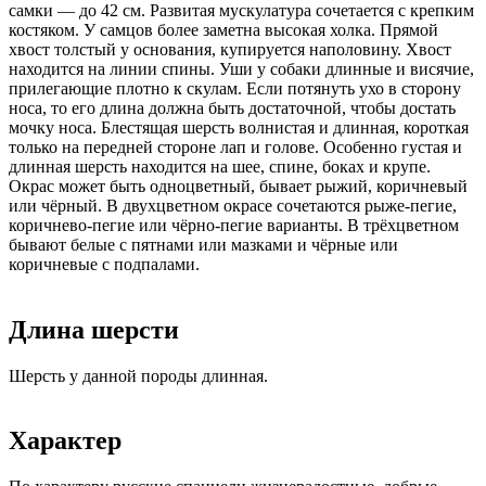
самки — до 42 см. Развитая мускулатура сочетается с крепким
костяком. У самцов более заметна высокая холка. Прямой
хвост толстый у основания, купируется наполовину. Хвост
находится на линии спины. Уши у собаки длинные и висячие,
прилегающие плотно к скулам. Если потянуть ухо в сторону
носа, то его длина должна быть достаточной, чтобы достать
мочку носа. Блестящая шерсть волнистая и длинная, короткая
только на передней стороне лап и голове. Особенно густая и
длинная шерсть находится на шее, спине, боках и крупе.
Окрас может быть одноцветный, бывает рыжий, коричневый
или чёрный. В двухцветном окрасе сочетаются рыже-пегие,
коричнево-пегие или чёрно-пегие варианты. В трёхцветном
бывают белые с пятнами или мазками и чёрные или
коричневые с подпалами.
Длина шерсти
Шерсть у данной породы длинная.
Характер