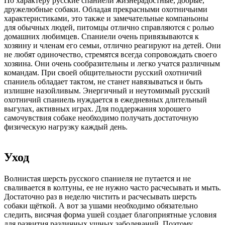
По характеру русские спаниели жизнерадостные, добрые,
дружелюбные собаки. Обладая прекрасными охотничьими
характеристиками, это также и замечательные компаньоны
для обычных людей, питомцы отлично справляются с ролью
домашних любимцев. Спаниели очень привязываются к
хозяину и членам его семьи, отлично реагируют на детей. Они
не любят одиночество, стремятся всегда сопровождать своего
хозяина. Они очень сообразительны и легко учатся различным
командам. При своей общительности русский охотничий
спаниель обладает тактом, не станет навязываться и быть
излишне назойливым. Энергичный и неутомимый русский
охотничий спаниель нуждается в ежедневных длительный
выгулах, активных играх. Для поддержания хорошего
самочувствия собаке необходимо получать достаточную
физическую нагрузку каждый день.
Уход
Волнистая шерсть русского спаниеля не путается и не
сваливается в колтуны, ее не нужно часто расчесывать и мыть.
Достаточно раз в неделю чистить и расчесывать шерсть
собаки щёткой. А вот за ушами необходимо обязательно
следить, висячая форма ушей создает благоприятные условия
для развития различных ушных заболеваний. Поэтому