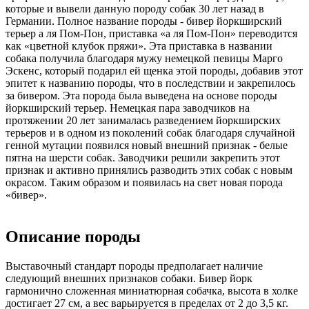
которые и вывели данную породу собак 30 лет назад в
Германии. Полное название породы - бивер йоркширский
терьер а ля Пом-Пон, приставка «а ля Пом-Пон» переводится
как «цветной клубок пряжи». Эта приставка в названии
собака получила благодаря мужу немецкой певицы Марго
Эскенс, который подарил ей щенка этой породы, добавив этот
эпитет к названию породы, что в последствии и закрепилось
за бивером. Эта порода была выведена на основе породы
йоркширский терьер. Немецкая пара заводчиков на
протяжении 20 лет занималась разведением йоркширских
терьеров и в одном из поколений собак благодаря случайной
генной мутации появился новый внешний признак - белые
пятна на шерсти собак. Заводчики решили закрепить этот
признак и активно принялись разводить этих собак с новым
окрасом. Таким образом и появилась на свет новая порода
«бивер».
Описание породы
Выставочный стандарт породы предполагает наличие
следующий внешних признаков собаки. Бивер йорк
гармонично сложенная миниатюрная собачка, высота в холке
достигает 27 см, а вес варьируется в пределах от 2 до 3,5 кг.