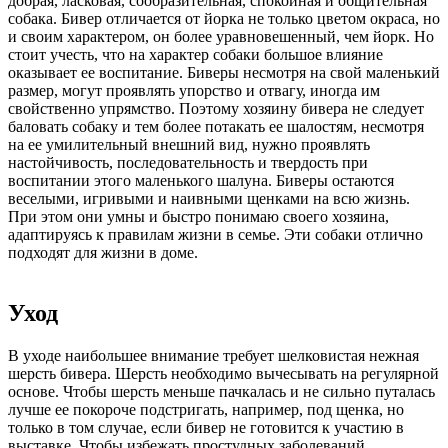
добрая, ласковая, сообразительная, спокойная и общительная
собака. Бивер отличается от йорка не только цветом окраса, но
и своим характером, он более уравновешенный, чем йорк. Но
стоит учесть, что на характер собаки большое влияние
оказывает ее воспитание. Биверы несмотря на свой маленький
размер, могут проявлять упорство и отвагу, иногда им
свойственно упрямство. Поэтому хозяину бивера не следует
баловать собаку и тем более потакать ее шалостям, несмотря
на ее умилительный внешний вид, нужно проявлять
настойчивость, последовательность и твердость при
воспитании этого маленького шалуна. Биверы остаются
веселыми, игривыми и наивными щенками на всю жизнь.
При этом они умны и быстро понимаю своего хозяина,
адаптируясь к правилам жизни в семье. Эти собаки отлично
подходят для жизни в доме.
Уход
В уходе наибольшее внимание требует шелковистая нежная
шерсть бивера. Шерсть необходимо вычесывать на регулярной
основе. Чтобы шерсть меньше пачкалась и не сильно путалась
лучше ее покороче подстригать, например, под щенка, но
только в том случае, если бивер не готовится к участию в
выставке. Чтобы избежать простудных заболеваний