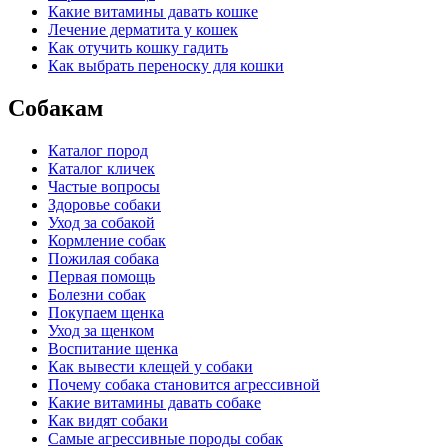
Какие витамины давать кошке
Лечение дерматита у кошек
Как отучить кошку гадить
Как выбрать переноску для кошки
Собакам
Каталог пород
Каталог кличек
Частые вопросы
Здоровье собаки
Уход за собакой
Кормление собак
Пожилая собака
Первая помощь
Болезни собак
Покупаем щенка
Уход за щенком
Воспитание щенка
Как вывести клещей у собаки
Почему собака становится агрессивной
Какие витамины давать собаке
Как видят собаки
Самые агрессивные породы собак