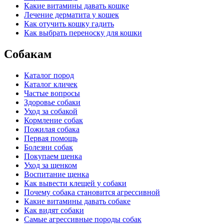
Какие витамины давать кошке
Лечение дерматита у кошек
Как отучить кошку гадить
Как выбрать переноску для кошки
Собакам
Каталог пород
Каталог кличек
Частые вопросы
Здоровье собаки
Уход за собакой
Кормление собак
Пожилая собака
Первая помощь
Болезни собак
Покупаем щенка
Уход за щенком
Воспитание щенка
Как вывести клещей у собаки
Почему собака становится агрессивной
Какие витамины давать собаке
Как видят собаки
Самые агрессивные породы собак