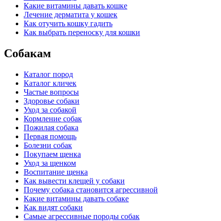
Какие витамины давать кошке
Лечение дерматита у кошек
Как отучить кошку гадить
Как выбрать переноску для кошки
Собакам
Каталог пород
Каталог кличек
Частые вопросы
Здоровье собаки
Уход за собакой
Кормление собак
Пожилая собака
Первая помощь
Болезни собак
Покупаем щенка
Уход за щенком
Воспитание щенка
Как вывести клещей у собаки
Почему собака становится агрессивной
Какие витамины давать собаке
Как видят собаки
Самые агрессивные породы собак